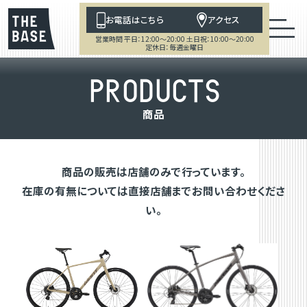
お電話はこちら
アクセス
営業時間 平日：12:00～20:00 土日祝：10:00～20:00
定休日：毎週金曜日
P
R
O
D
U
C
T
S
商
品
商品の販売は店舗のみで行っています。
在庫の有無については直接店舗までお問い合わせくださ
い。