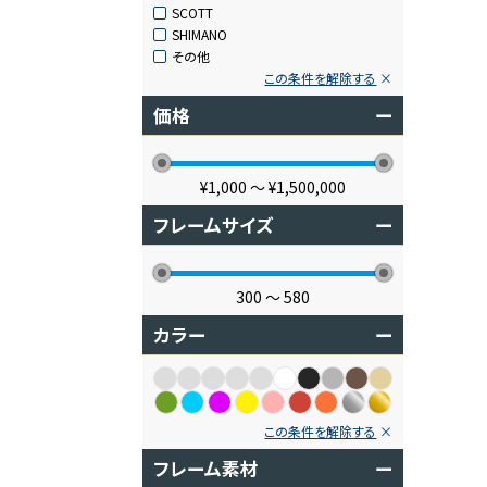
SCOTT
SHIMANO
その他
この条件を解除する
価格
ー
¥1,000
〜
¥1,500,000
フレームサイズ
ー
300
〜
580
カラー
ー
この条件を解除する
フレーム素材
ー