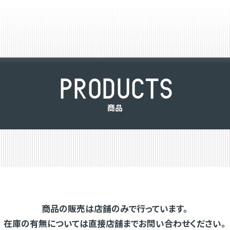
P
R
O
D
U
C
T
S
商
品
商品の販売は店舗のみで行っています。
在庫の有無については直接店舗までお問い合わせください。