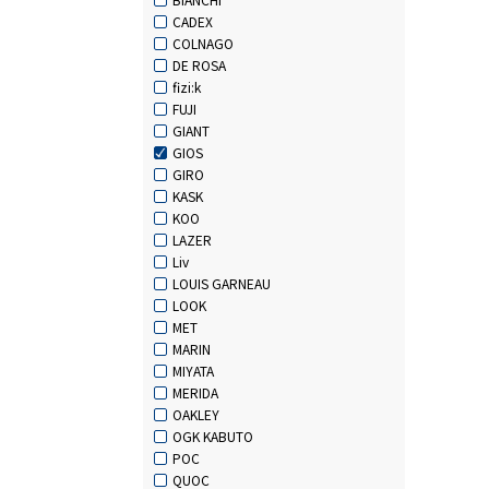
CADEX
COLNAGO
DE ROSA
fizi:k
FUJI
GIANT
GIOS
GIRO
KASK
KOO
LAZER
Liv
LOUIS GARNEAU
LOOK
MET
MARIN
MIYATA
MERIDA
OAKLEY
OGK KABUTO
POC
QUOC