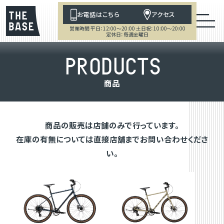
お電話はこちら
アクセス
営業時間 平日：12:00～20:00 土日祝：10:00～20:00
定休日：毎週金曜日
P
R
O
D
U
C
T
S
商
品
商品の販売は店舗のみで行っています。
在庫の有無については直接店舗までお問い合わせくださ
い。