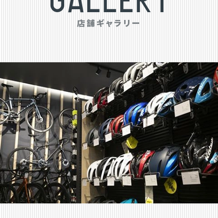
G
A
L
L
E
R
Y
店
舗
ギ
ャ
ラ
リ
ー