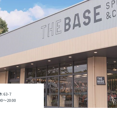
 63-7
0〜20:00