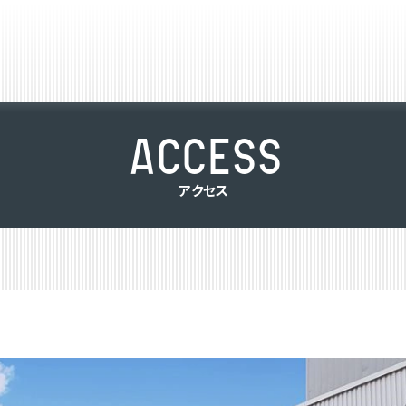
A
C
C
E
S
S
ア
ク
セ
ス