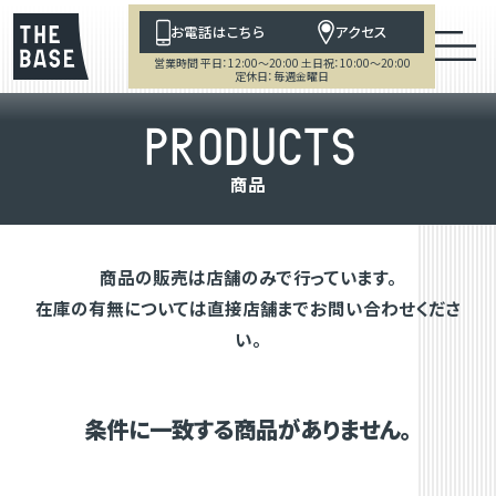
お電話はこちら
アクセス
営業時間 平日：12:00～20:00 土日祝：10:00～20:00
定休日：毎週金曜日
P
R
O
D
U
C
T
S
商
品
商品の販売は店舗のみで行っています。
在庫の有無については直接店舗までお問い合わせくださ
い。
条件に一致する商品がありません。