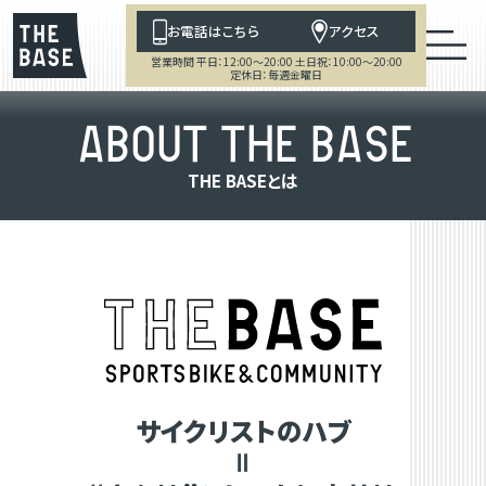
お電話はこちら
アクセス
営業時間 平日：12:00～20:00 土日祝：10:00～20:00
定休日：毎週金曜日
A
B
O
U
T
T
H
E
B
A
S
E
T
H
E
B
A
S
E
と
は
サイクリストのハブ
＝