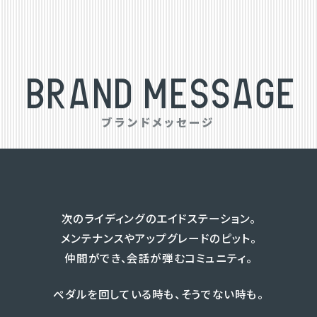
B
R
A
N
D
M
E
S
S
A
G
E
ブ
ラ
ン
ド
メ
ッ
セ
ー
ジ
次のライディングのエイドステーション。
メンテナンスやアップグレードのピット。
仲間ができ、会話が弾むコミュニティ。
ペダルを回している時も、そうでない時も。