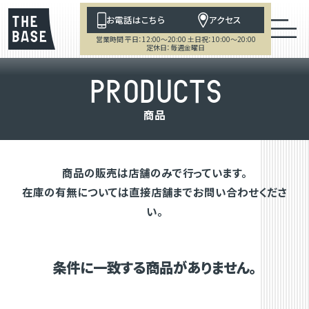
お電話はこちら
アクセス
営業時間 平日：12:00～20:00 土日祝：10:00～20:00
定休日：毎週金曜日
P
R
O
D
U
C
T
S
商
品
商品の販売は店舗のみで行っています。
在庫の有無については直接店舗までお問い合わせくださ
い。
条件に一致する商品がありません。