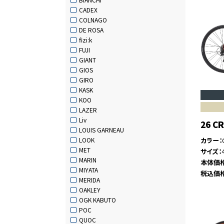
CADEX
COLNAGO
DE ROSA
fizi:k
FUJI
GIANT
GIOS
GIRO
KASK
KOO
LAZER
Liv
26 C
LOUIS GARNEAU
カラー
LOOK
MET
サイズ
MARIN
本体価
MIYATA
税込価
MERIDA
OAKLEY
OGK KABUTO
POC
QUOC