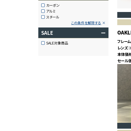
カーボン
アルミ
スチール
この条件を解除する
OAKL
SALE
ー
フレー
SALE対象商品
レンズ
本体価
セール