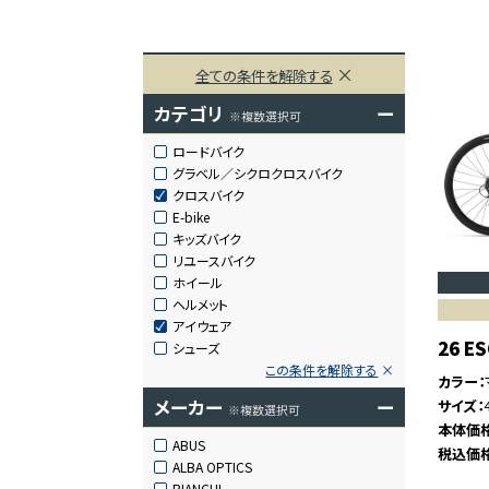
全ての条件を解除する
カテゴリ
ー
※複数選択可
ロードバイク
グラベル／シクロクロスバイク
クロスバイク
E-bike
キッズバイク
リユースバイク
ホイール
ヘルメット
アイウェア
26 E
シューズ
この条件を解除する
カラー
メーカー
ー
サイズ
※複数選択可
本体価
ABUS
税込価
ALBA OPTICS
BIANCHI