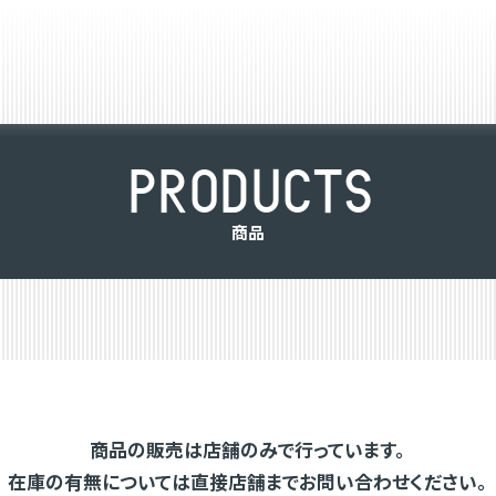
P
R
O
D
U
C
T
S
商
品
商品の販売は店舗のみで行っています。
在庫の有無については直接店舗までお問い合わせください。