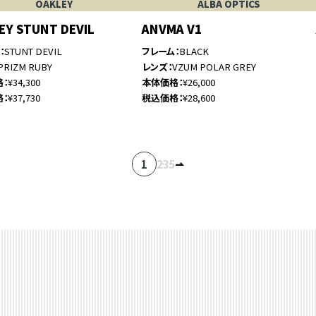
OAKLEY
ALBA OPTICS
EY STUNT DEVIL
ANVMA V1
ム
STUNT DEVIL
フレーム
BLACK
PRIZM RUBY
レンズ
VZUM POLAR GREY
格
¥34,300
本体価格
¥26,000
格
¥37,730
税込価格
¥28,600
1
2
…
3
5