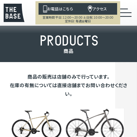
お電話はこちら
アクセス
営業時間 平日：12:00～20:00 土日祝：10:00～20:00
定休日：毎週金曜日
P
R
O
D
U
C
T
S
商
品
商品の販売は店舗のみで行っています。
在庫の有無については直接店舗までお問い合わせくださ
い。