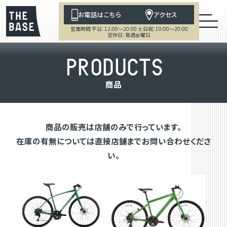
お電話はこちら
アクセス
営業時間 平日：12:00～20:00 土日祝：10:00～20:00
定休日：毎週金曜日
P
R
O
D
U
C
T
S
商
品
商品の販売は店舗のみで行っています。
在庫の有無については直接店舗までお問い合わせくださ
い。