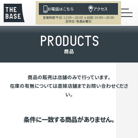
お電話はこちら
アクセス
営業時間 平日：12:00～20:00 土日祝：10:00～20:00
定休日：毎週金曜日
P
R
O
D
U
C
T
S
商
品
商品の販売は店舗のみで行っています。
在庫の有無については直接店舗までお問い合わせくださ
い。
条件に一致する商品がありません。