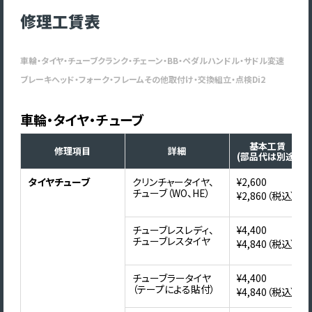
修理工賃表
車輪・タイヤ・チューブ
クランク・チェーン・BB・ペダル
ハンドル・サドル
変速
ブレーキ
ヘッド・フォーク・フレーム
その他取付け・交換
組立・点検
Di2
車輪・タイヤ・チューブ
基本工賃
修理項目
詳細
(部品代は別途)
タイヤチューブ
クリンチャータイヤ、
¥2,600
チューブ（WO、HE）
¥2,860（税込）
チューブレスレディ、
¥4,400
チューブレスタイヤ
¥4,840（税込）
チューブラータイヤ
¥4,400
（テープによる貼付）
¥4,840（税込）