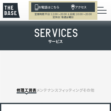
お電話はこちら
アクセス
営業時間 平日：12:00～20:00 土日祝：10:00～20:00
定休日：毎週金曜日
S
E
R
V
I
C
E
S
サ
ー
ビ
ス
修理工賃表
メンテナンス
フィッティング
その他