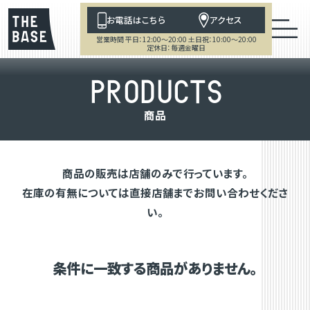
お電話はこちら
アクセス
営業時間 平日：12:00～20:00 土日祝：10:00～20:00
定休日：毎週金曜日
P
R
O
D
U
C
T
S
商
品
商品の販売は店舗のみで行っています。
在庫の有無については直接店舗までお問い合わせくださ
い。
条件に一致する商品がありません。