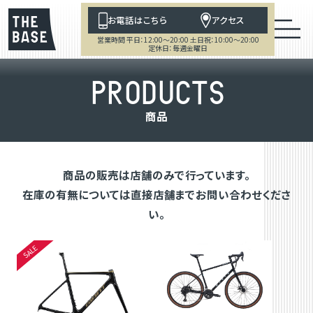
お電話はこちら
アクセス
営業時間 平日：12:00～20:00 土日祝：10:00～20:00
定休日：毎週金曜日
P
R
O
D
U
C
T
S
商
品
商品の販売は店舗のみで行っています。
在庫の有無については直接店舗までお問い合わせくださ
い。