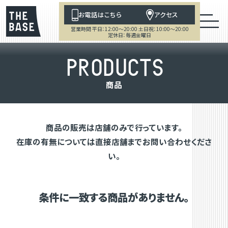
お電話はこちら
アクセス
営業時間 平日：12:00～20:00 土日祝：10:00～20:00
定休日：毎週金曜日
P
R
O
D
U
C
T
S
商
品
商品の販売は店舗のみで行っています。
在庫の有無については直接店舗までお問い合わせくださ
い。
条件に一致する商品がありません。