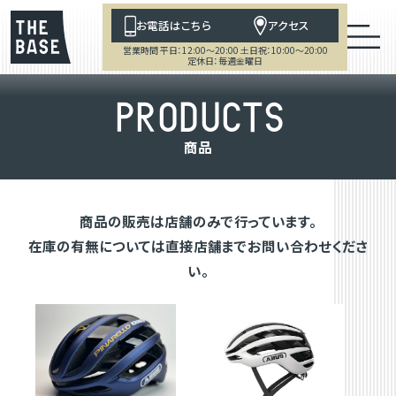
お電話はこちら
アクセス
営業時間 平日：12:00～20:00 土日祝：10:00～20:00
定休日：毎週金曜日
P
R
O
D
U
C
T
S
商
品
商品の販売は店舗のみで行っています。
在庫の有無については直接店舗までお問い合わせくださ
い。