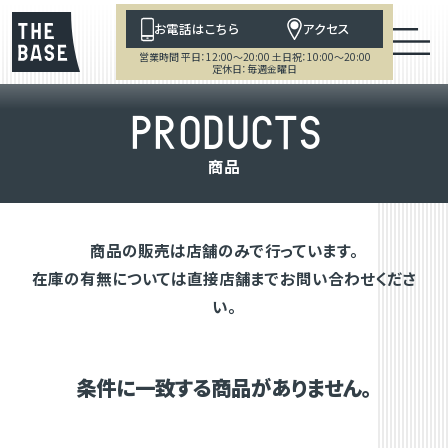
お電話はこちら
アクセス
営業時間 平日：12:00～20:00 土日祝：10:00～20:00
定休日：毎週金曜日
P
R
O
D
U
C
T
S
商
品
商品の販売は店舗のみで行っています。
在庫の有無については直接店舗までお問い合わせくださ
い。
条件に一致する商品がありません。