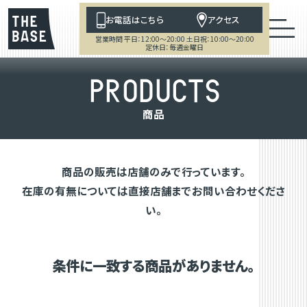
お電話はこちら
アクセス
営業時間 平日：12:00～20:00 土日祝：10:00～20:00
定休日：毎週金曜日
P
R
O
D
U
C
T
S
商
品
商品の販売は店舗のみで行っています。
在庫の有無については直接店舗までお問い合わせくださ
い。
条件に一致する商品がありません。