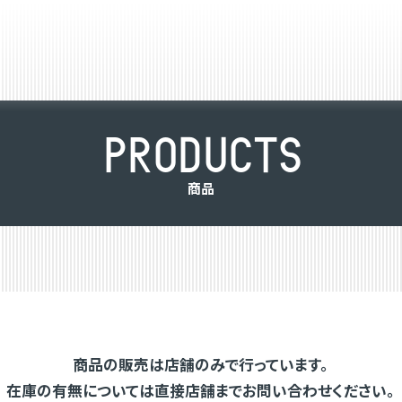
P
R
O
D
U
C
T
S
商
品
商品の販売は店舗のみで行っています。
在庫の有無については直接店舗までお問い合わせください。