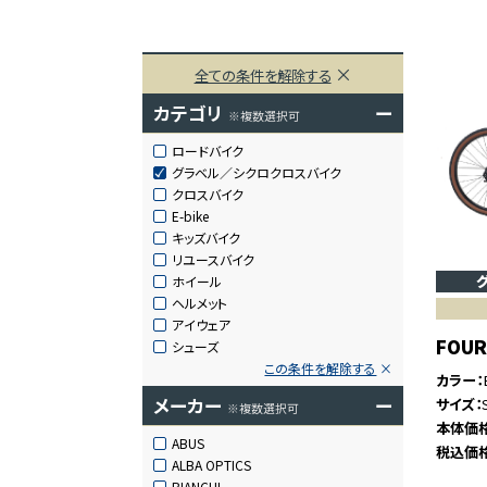
全ての条件を解除する
カテゴリ
ー
※複数選択可
ロードバイク
グラベル／シクロクロスバイク
クロスバイク
E-bike
キッズバイク
リユースバイク
ホイール
ヘルメット
アイウェア
FOUR
シューズ
この条件を解除する
カラー
メーカー
ー
サイズ
※複数選択可
本体価
ABUS
税込価
ALBA OPTICS
BIANCHI