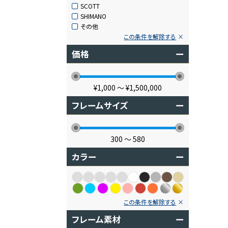
SCOTT
SHIMANO
その他
この条件を解除する
価格
ー
¥1,000
〜
¥1,500,000
フレームサイズ
ー
300
〜
580
カラー
ー
この条件を解除する
フレーム素材
ー