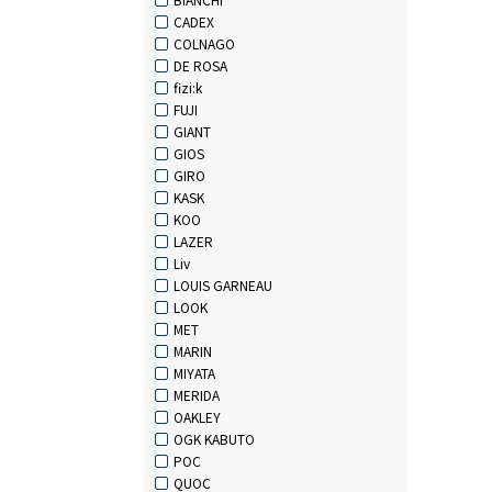
CADEX
COLNAGO
DE ROSA
fizi:k
FUJI
GIANT
GIOS
GIRO
KASK
KOO
LAZER
Liv
LOUIS GARNEAU
LOOK
MET
MARIN
MIYATA
MERIDA
OAKLEY
OGK KABUTO
POC
QUOC