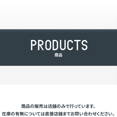
P
R
O
D
U
C
T
S
商
品
商品の販売は店舗のみで行っています。
在庫の有無については直接店舗までお問い合わせください。