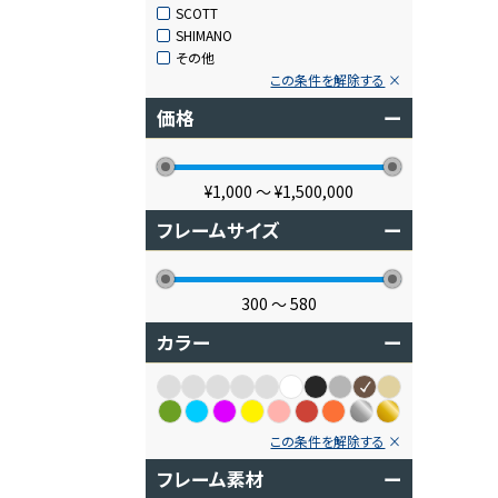
SCOTT
SHIMANO
その他
この条件を解除する
価格
ー
¥1,000
〜
¥1,500,000
フレームサイズ
ー
300
〜
580
カラー
ー
この条件を解除する
フレーム素材
ー