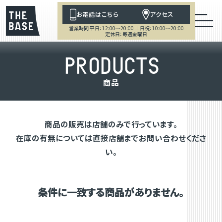
お電話はこちら
アクセス
営業時間 平日：12:00～20:00 土日祝：10:00～20:00
定休日：毎週金曜日
P
R
O
D
U
C
T
S
商
品
商品の販売は店舗のみで行っています。
在庫の有無については直接店舗までお問い合わせくださ
い。
条件に一致する商品がありません。