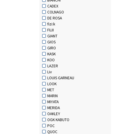
CADEX
COLNAGO
DE ROSA
fizi:k
FUJI
GIANT
GIOS
GIRO
KASK
KOO
LAZER
Liv
LOUIS GARNEAU
LOOK
MET
MARIN
MIYATA
MERIDA
OAKLEY
OGK KABUTO
POC
QUOC