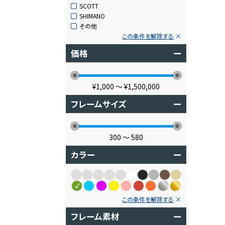
SCOTT
SHIMANO
その他
この条件を解除する
価格
ー
¥1,000
〜
¥1,500,000
フレームサイズ
ー
300
〜
580
カラー
ー
この条件を解除する
フレーム素材
ー