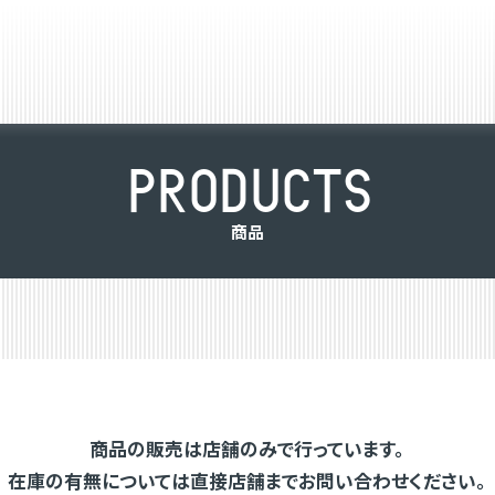
P
R
O
D
U
C
T
S
商
品
商品の販売は店舗のみで行っています。
在庫の有無については直接店舗までお問い合わせください。