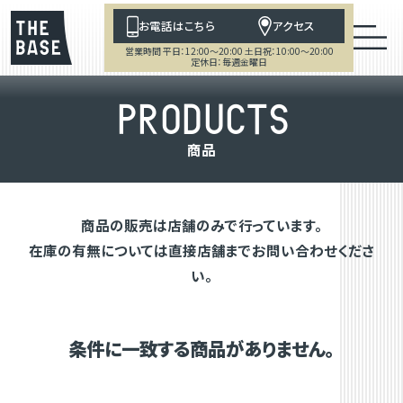
お電話はこちら
アクセス
営業時間 平日：12:00～20:00 土日祝：10:00～20:00
定休日：毎週金曜日
P
R
O
D
U
C
T
S
商
品
商品の販売は店舗のみで行っています。
在庫の有無については直接店舗までお問い合わせくださ
い。
条件に一致する商品がありません。