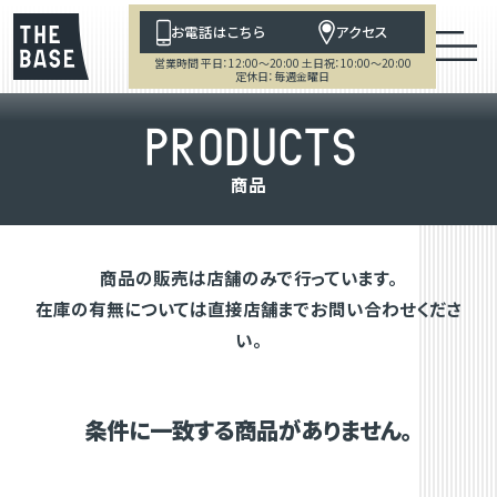
お電話はこちら
アクセス
営業時間 平日：12:00～20:00 土日祝：10:00～20:00
定休日：毎週金曜日
P
R
O
D
U
C
T
S
商
品
商品の販売は店舗のみで行っています。
在庫の有無については直接店舗までお問い合わせくださ
い。
条件に一致する商品がありません。