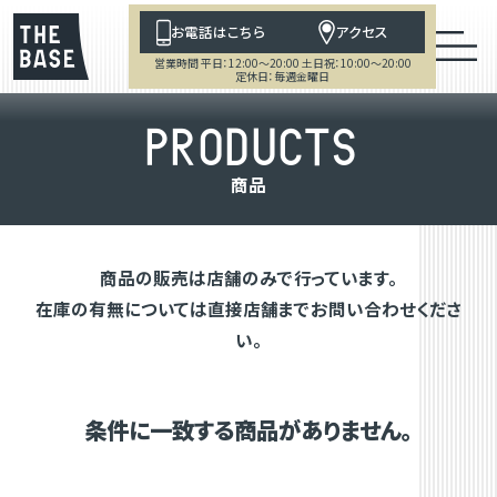
お電話はこちら
アクセス
営業時間 平日：12:00～20:00 土日祝：10:00～20:00
定休日：毎週金曜日
P
R
O
D
U
C
T
S
商
品
商品の販売は店舗のみで行っています。
在庫の有無については直接店舗までお問い合わせくださ
い。
条件に一致する商品がありません。