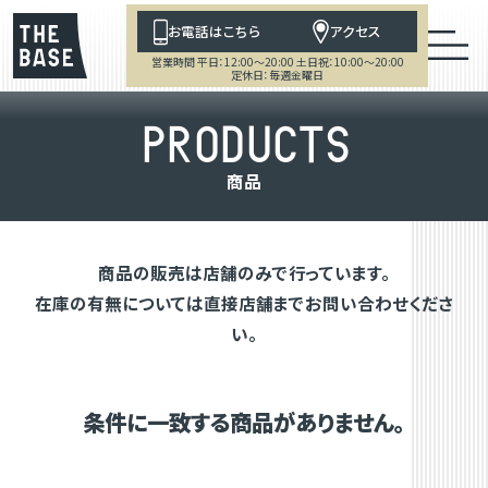
お電話はこちら
アクセス
営業時間 平日：12:00～20:00 土日祝：10:00～20:00
定休日：毎週金曜日
P
R
O
D
U
C
T
S
商
品
商品の販売は店舗のみで行っています。
在庫の有無については直接店舗までお問い合わせくださ
い。
条件に一致する商品がありません。