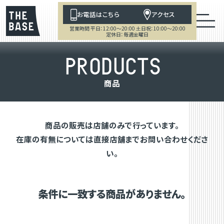
お電話はこちら
アクセス
営業時間 平日：12:00～20:00 土日祝：10:00～20:00
定休日：毎週金曜日
P
R
O
D
U
C
T
S
商
品
商品の販売は店舗のみで行っています。
在庫の有無については直接店舗までお問い合わせくださ
い。
条件に一致する商品がありません。