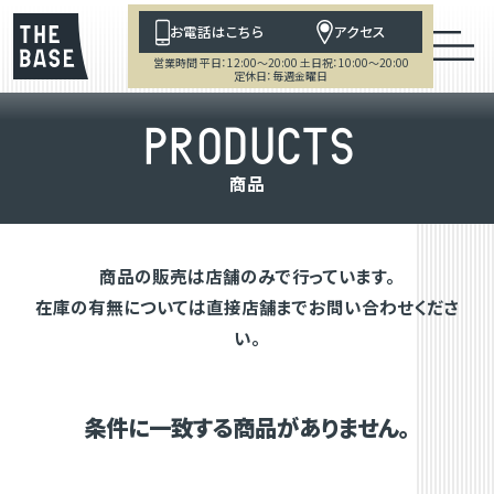
お電話はこちら
アクセス
営業時間 平日：12:00～20:00 土日祝：10:00～20:00
定休日：毎週金曜日
P
R
O
D
U
C
T
S
商
品
商品の販売は店舗のみで行っています。
在庫の有無については直接店舗までお問い合わせくださ
い。
条件に一致する商品がありません。