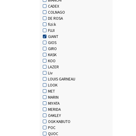
CADEX
COLNAGO
DE ROSA
fizi:k
FUJI
GIANT
GIOS
GIRO
KASK
KOO
LAZER
Liv
LOUIS GARNEAU
LOOK
MET
MARIN
MIYATA
MERIDA
OAKLEY
OGK KABUTO
POC
QUOC