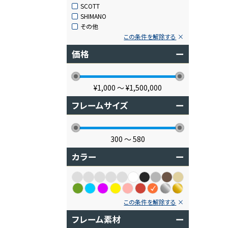
SCOTT
SHIMANO
その他
この条件を解除する
価格
ー
¥1,000
〜
¥1,500,000
フレームサイズ
ー
300
〜
580
カラー
ー
この条件を解除する
フレーム素材
ー