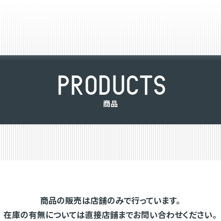
P
R
O
D
U
C
T
S
商
品
商品の販売は店舗のみで行っています。
在庫の有無については直接店舗までお問い合わせください。