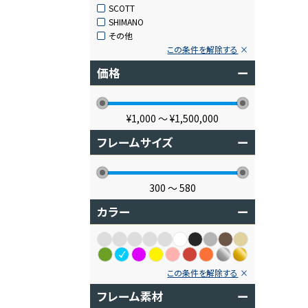
SCOTT
SHIMANO
その他
この条件を解除する
価格
ー
¥1,000
〜
¥1,500,000
フレームサイズ
ー
300
〜
580
カラー
ー
この条件を解除する
フレーム素材
ー