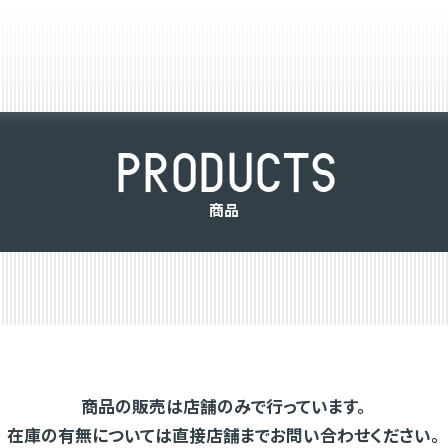
P
R
O
D
U
C
T
S
商
品
商品の販売は店舗のみで行っています。
在庫の有無については直接店舗までお問い合わせください。