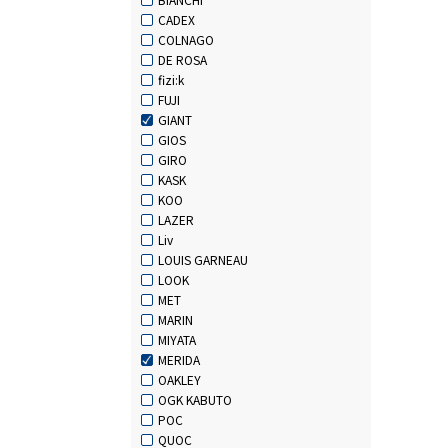
CADEX
COLNAGO
DE ROSA
fizi:k
FUJI
GIANT
GIOS
GIRO
KASK
KOO
LAZER
Liv
LOUIS GARNEAU
LOOK
MET
MARIN
MIYATA
MERIDA
OAKLEY
OGK KABUTO
POC
QUOC