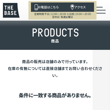
お電話はこちら
アクセス
営業時間 平日：12:00～20:00 土日祝：10:00～20:00
定休日：毎週金曜日
P
R
O
D
U
C
T
S
商
品
商品の販売は店舗のみで行っています。
在庫の有無については直接店舗までお問い合わせくださ
い。
条件に一致する商品がありません。