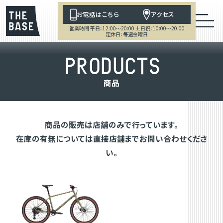
お電話はこちら
アクセス
営業時間 平日：12:00～20:00 土日祝：10:00～20:00
定休日：毎週金曜日
P
R
O
D
U
C
T
S
商
品
商品の販売は店舗のみで行っています。
在庫の有無については直接店舗までお問い合わせくださ
い。