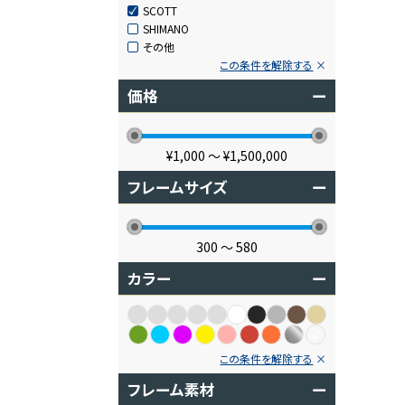
SCOTT
SHIMANO
その他
この条件を解除する
価格
ー
¥1,000
〜
¥1,500,000
フレームサイズ
ー
300
〜
580
カラー
ー
この条件を解除する
フレーム素材
ー