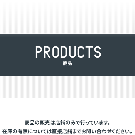
P
R
O
D
U
C
T
S
商
品
商品の販売は店舗のみで行っています。
在庫の有無については直接店舗までお問い合わせください。