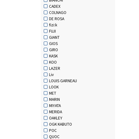
CADEX
COLNAGO
DE ROSA
fizi:k
FUJI
GIANT
GIOS
GIRO
KASK
KOO
LAZER
Liv
LOUIS GARNEAU
LOOK
MET
MARIN
MIYATA
MERIDA
OAKLEY
OGK KABUTO
POC
QUOC