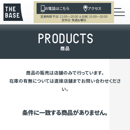
お電話はこちら
アクセス
営業時間 平日：12:00～20:00 土日祝：10:00～20:00
定休日：毎週金曜日
P
R
O
D
U
C
T
S
商
品
商品の販売は店舗のみで行っています。
在庫の有無については直接店舗までお問い合わせくださ
い。
条件に一致する商品がありません。