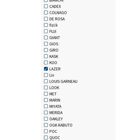
CADEX
COLNAGO
DE ROSA
fizi:k
FUJI
GIANT
GIOS
GIRO
KASK
KOO
LAZER
Liv
LOUIS GARNEAU
LOOK
MET
MARIN
MIYATA
MERIDA
OAKLEY
OGK KABUTO
POC
QUOC