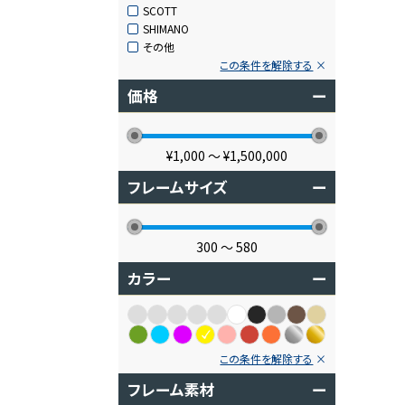
SCOTT
SHIMANO
その他
この条件を解除する
価格
ー
¥1,000
〜
¥1,500,000
フレームサイズ
ー
300
〜
580
カラー
ー
この条件を解除する
フレーム素材
ー