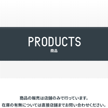
P
R
O
D
U
C
T
S
商
品
商品の販売は店舗のみで行っています。
在庫の有無については直接店舗までお問い合わせください。