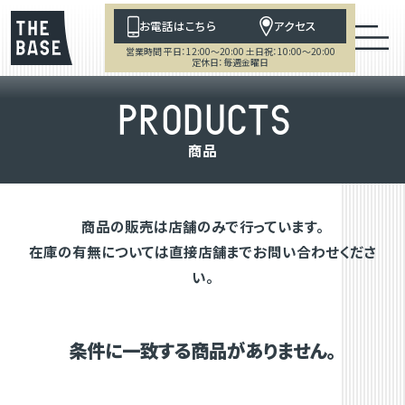
お電話はこちら
アクセス
営業時間 平日：12:00～20:00 土日祝：10:00～20:00
定休日：毎週金曜日
P
R
O
D
U
C
T
S
商
品
商品の販売は店舗のみで行っています。
在庫の有無については直接店舗までお問い合わせくださ
い。
条件に一致する商品がありません。