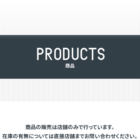
P
R
O
D
U
C
T
S
商
品
商品の販売は店舗のみで行っています。
在庫の有無については直接店舗までお問い合わせください。