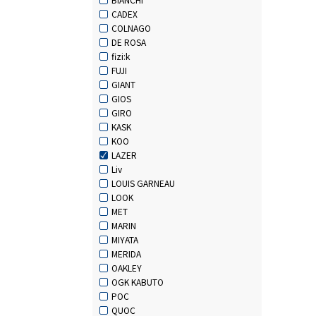
CADEX
COLNAGO
DE ROSA
fizi:k
FUJI
GIANT
GIOS
GIRO
KASK
KOO
LAZER
Liv
LOUIS GARNEAU
LOOK
MET
MARIN
MIYATA
MERIDA
OAKLEY
OGK KABUTO
POC
QUOC