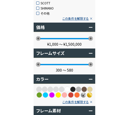
SCOTT
SHIMANO
その他
この条件を解除する
価格
ー
¥1,000
〜
¥1,500,000
フレームサイズ
ー
300
〜
580
カラー
ー
この条件を解除する
フレーム素材
ー