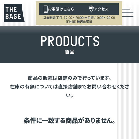
お電話はこちら
アクセス
営業時間 平日：12:00～20:00 土日祝：10:00～20:00
定休日：毎週金曜日
P
R
O
D
U
C
T
S
商
品
商品の販売は店舗のみで行っています。
在庫の有無については直接店舗までお問い合わせくださ
い。
条件に一致する商品がありません。