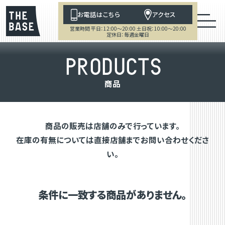
お電話はこちら
アクセス
営業時間 平日：12:00～20:00 土日祝：10:00～20:00
定休日：毎週金曜日
P
R
O
D
U
C
T
S
商
品
商品の販売は店舗のみで行っています。
在庫の有無については直接店舗までお問い合わせくださ
い。
条件に一致する商品がありません。