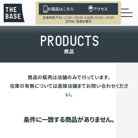
お電話はこちら
アクセス
営業時間 平日：12:00～20:00 土日祝：10:00～20:00
定休日：毎週金曜日
P
R
O
D
U
C
T
S
商
品
商品の販売は店舗のみで行っています。
在庫の有無については直接店舗までお問い合わせくださ
い。
条件に一致する商品がありません。