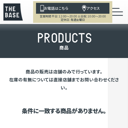
お電話はこちら
アクセス
営業時間 平日：12:00～20:00 土日祝：10:00～20:00
定休日：毎週金曜日
P
R
O
D
U
C
T
S
商
品
商品の販売は店舗のみで行っています。
在庫の有無については直接店舗までお問い合わせくださ
い。
条件に一致する商品がありません。