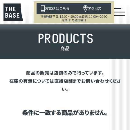
お電話はこちら
アクセス
営業時間 平日：12:00～20:00 土日祝：10:00～20:00
定休日：毎週金曜日
P
R
O
D
U
C
T
S
商
品
商品の販売は店舗のみで行っています。
在庫の有無については直接店舗までお問い合わせくださ
い。
条件に一致する商品がありません。