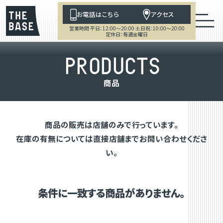
お電話はこちら
アクセス
営業時間 平日：12:00～20:00 土日祝：10:00～20:00
定休日：毎週金曜日
P
R
O
D
U
C
T
S
商
品
商品の販売は店舗のみで行っています。
在庫の有無については直接店舗までお問い合わせくださ
い。
条件に一致する商品がありません。