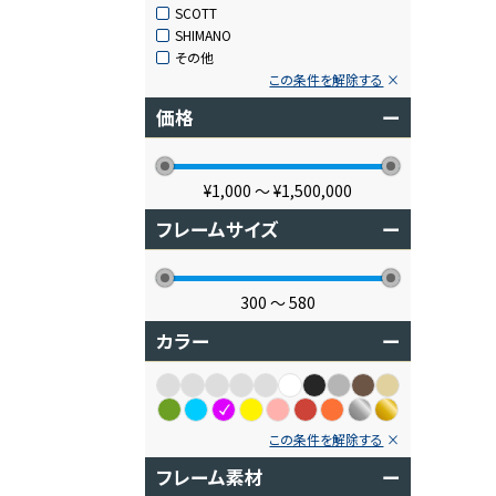
SCOTT
SHIMANO
その他
この条件を解除する
価格
ー
¥1,000
〜
¥1,500,000
フレームサイズ
ー
300
〜
580
カラー
ー
この条件を解除する
フレーム素材
ー