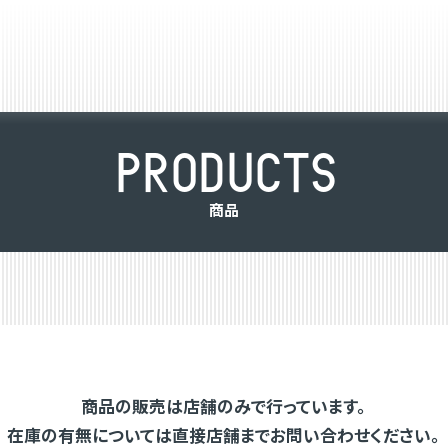
P
R
O
D
U
C
T
S
商
品
商品の販売は店舗のみで行っています。
在庫の有無については直接店舗までお問い合わせください。