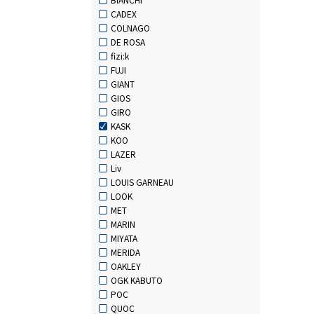
CADEX
COLNAGO
DE ROSA
fizi:k
FUJI
GIANT
GIOS
GIRO
KASK
KOO
LAZER
Liv
LOUIS GARNEAU
LOOK
MET
MARIN
MIYATA
MERIDA
OAKLEY
OGK KABUTO
POC
QUOC