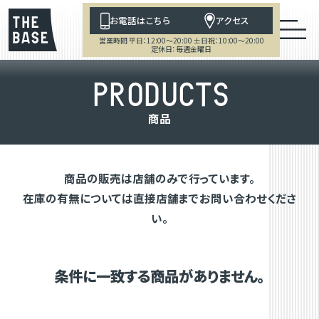
お電話はこちら
アクセス
営業時間 平日：12:00～20:00 土日祝：10:00～20:00
定休日：毎週金曜日
P
R
O
D
U
C
T
S
商
品
商品の販売は店舗のみで行っています。
在庫の有無については直接店舗までお問い合わせくださ
い。
条件に一致する商品がありません。