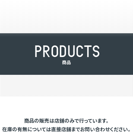
P
R
O
D
U
C
T
S
商
品
商品の販売は店舗のみで行っています。
在庫の有無については直接店舗までお問い合わせください。