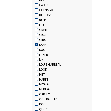
CADEX
COLNAGO
DE ROSA
fizi:k
FUJI
GIANT
GIOS
GIRO
KASK
KOO
LAZER
Liv
LOUIS GARNEAU
LOOK
MET
MARIN
MIYATA
MERIDA
OAKLEY
OGK KABUTO
POC
QUOC