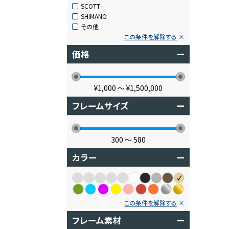
SCOTT
SHIMANO
その他
この条件を解除する
価格
ー
¥1,000
〜
¥1,500,000
フレームサイズ
ー
300
〜
580
カラー
ー
この条件を解除する
フレーム素材
ー