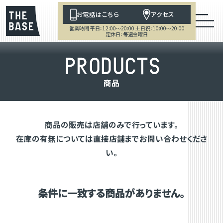
お電話はこちら
アクセス
営業時間 平日：12:00～20:00 土日祝：10:00～20:00
定休日：毎週金曜日
P
R
O
D
U
C
T
S
商
品
商品の販売は店舗のみで行っています。
在庫の有無については直接店舗までお問い合わせくださ
い。
条件に一致する商品がありません。