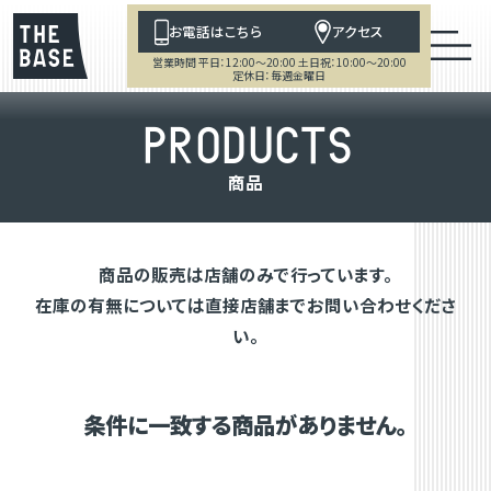
お電話はこちら
アクセス
営業時間 平日：12:00～20:00 土日祝：10:00～20:00
定休日：毎週金曜日
P
R
O
D
U
C
T
S
商
品
商品の販売は店舗のみで行っています。
在庫の有無については直接店舗までお問い合わせくださ
い。
条件に一致する商品がありません。