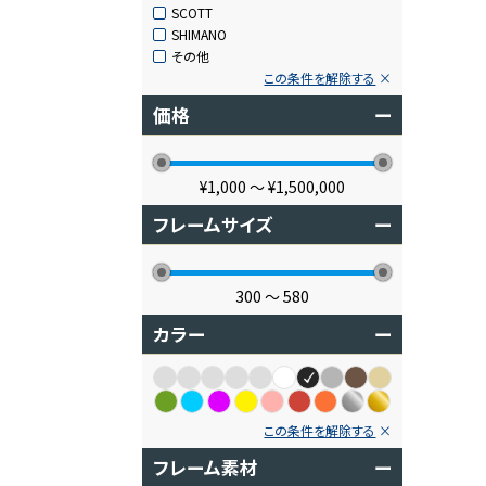
SCOTT
SHIMANO
その他
この条件を解除する
価格
ー
¥1,000
〜
¥1,500,000
フレームサイズ
ー
300
〜
580
カラー
ー
この条件を解除する
フレーム素材
ー