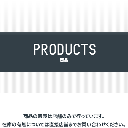
P
R
O
D
U
C
T
S
商
品
商品の販売は店舗のみで行っています。
在庫の有無については直接店舗までお問い合わせください。