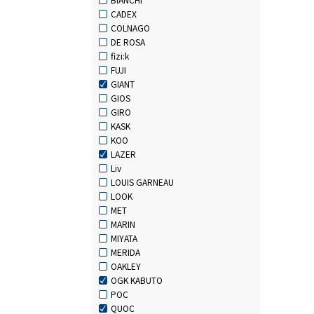
CADEX
COLNAGO
DE ROSA
fizi:k
FUJI
GIANT
GIOS
GIRO
KASK
KOO
LAZER
Liv
LOUIS GARNEAU
LOOK
MET
MARIN
MIYATA
MERIDA
OAKLEY
OGK KABUTO
POC
QUOC