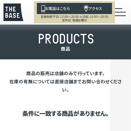
お電話はこちら
アクセス
営業時間 平日：12:00～20:00 土日祝：10:00～20:00
定休日：毎週金曜日
P
R
O
D
U
C
T
S
商
品
商品の販売は店舗のみで行っています。
在庫の有無については直接店舗までお問い合わせくださ
い。
条件に一致する商品がありません。